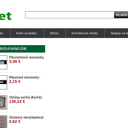
tky
Koše na letáky
Vitríny
Schránkové vhody
Stojany na l
REDÁVANEJŠIE
Plexisklové menovky
3,08 €
Plastové menovky
2,15 €
Vitrína veľká (6xA4)
136,22 €
Oznamy nevylepovať
0,62 €