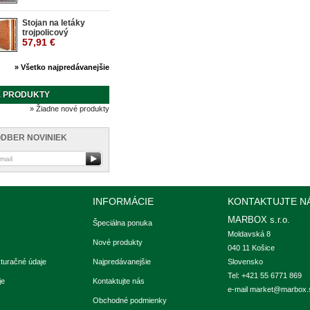
Stojan na letáky
trojpolicový
57,91 €
» Všetko najpredávanejšie
 PRODUKTY
» Žiadne nové produkty
DBER NOVINIEK
INFORMÁCIE
KONTAKTUJTE N
MARBOX s.r.o.
Špeciálna ponuka
Moldavská 8

Nové produkty
040 11 Košice

kturačné údaje
Najpredávanejšie
Slovensko
Tel: +421 55 6771 869
je
Kontaktujte nás
e-mail
market@marbox.
Obchodné podmienky