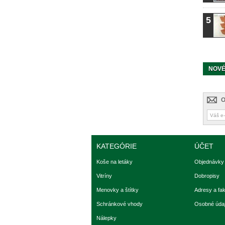
5
NOVÉ
O
KATEGÓRIE
ÚČET
Koše na letáky
Objednávky
Vitríny
Dobropisy
Menovky a štítky
Adresy a fa
Schránkové vhody
Osobné úda
Nálepky