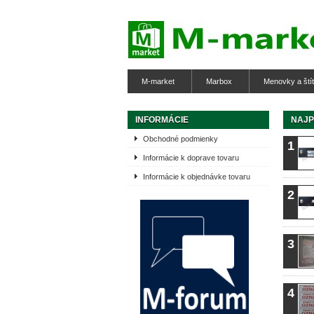
M-market
Marbox
Menovky a ští
INFORMÁCIE
NAJP
Obchodné podmienky
1
Informácie k doprave tovaru
Informácie k objednávke tovaru
2
3
4