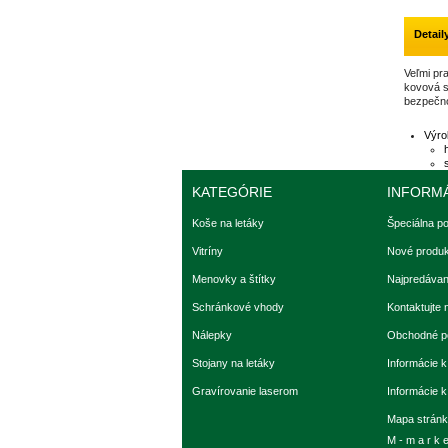
Detail
Veľmi pra
kovová s
bezpečno
Výro
KATEGÓRIE
INFORM
Koše na letáky
Špeciálna p
Vitríny
Nové produk
Menovky a štítky
Najpredávan
Schránkové vhody
Kontaktujte 
Nálepky
Obchodné p
Stojany na letáky
Informácie k
Gravírovanie laserom
Informácie 
Mapa strán
M - m a r k e