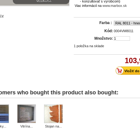
VEĽKOSŤ
- konzultovať s výrobcom)
Viac informácií na
www.marbox
.sk
čiť
Farba :
Kód:
0004VM8011
Množstvo:
1
položka na sklade
103,
omers who bought this product also bought:
ky...
Vitrína...
Stojan na...