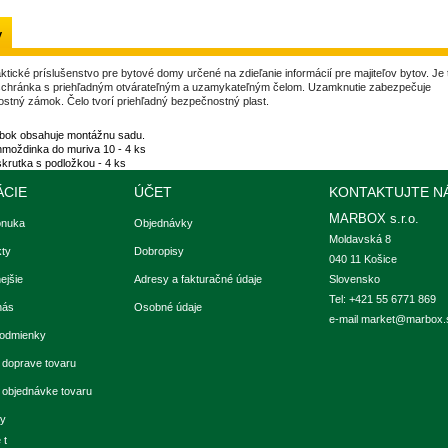
y
ktické príslušenstvo pre bytové domy určené na zdieľanie informácií pre majiteľov bytov. Je 
chránka s priehľadným otvárateľným a uzamykateľným čelom. Uzamknutie zabezpečuje
stný zámok. Čelo tvorí priehľadný bezpečnostný plast.
bok obsahuje montážnu sadu.
hmoždinka do muriva 10 - 4 ks
skrutka s podložkou - 4 ks
ÁCIE
ÚČET
KONTAKTUJTE N
MARBOX s.r.o.
onuka
Objednávky
Moldavská 8

ty
Dobropisy
040 11 Košice

ejšie
Adresy a fakturačné údaje
Slovensko
Tel: +421 55 6771 869
nás
Osobné údaje
e-mail
market@marbox.
odmienky
 doprave tovaru
k objednávke tovaru
ky
 t