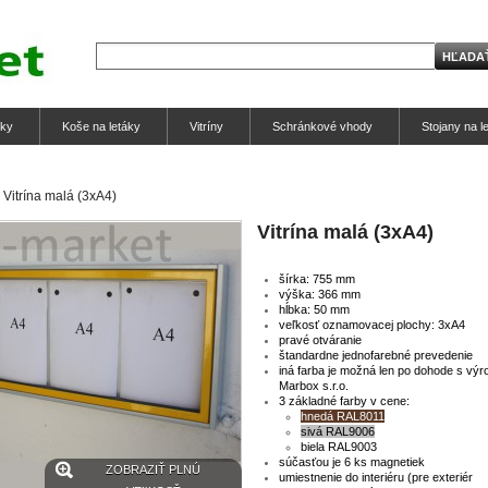
tky
Koše na letáky
Vitríny
Schránkové vhody
Stojany na l
Vitrína malá (3xA4)
Vitrína malá (3xA4)
šírka: 755 mm
výška: 366 mm
hĺbka: 50 mm
veľkosť oznamovacej plochy: 3xA4
pravé otváranie
štandardne jednofarebné prevedenie
iná farba je možná len po dohode s vý
Marbox s.r.o.
3 základné farby v cene:
hnedá RAL8011
sivá RAL9006
biela RAL9003
súčasťou je 6 ks magnetiek
ZOBRAZIŤ PLNÚ
umiestnenie do interiéru (pre exteriér