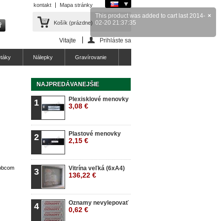
kontakt
Mapa stránky
Košík
(prázdne)
Vitajte
Prihláste sa
etáky
Nálepky
Gravírovanie
NAJPREDÁVANEJŠIE
Plexisklové menovky
1
3,08 €
Plastové menovky
2
2,15 €
robcom
Vitrína veľká (6xA4)
3
136,22 €
Oznamy nevylepovať
4
0,62 €