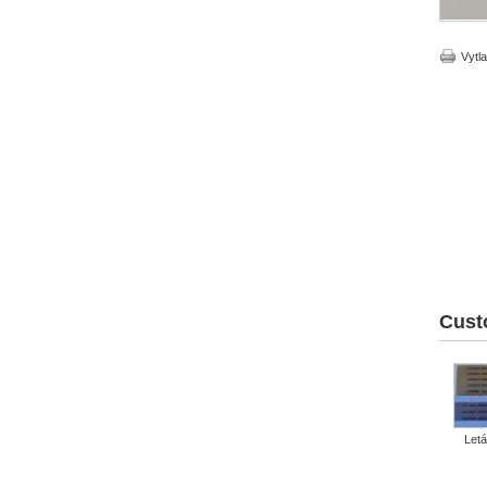
Vytla
Cust
Letá