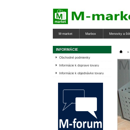
M-market
Marbox
Menovky a ští
INFORMÁCIE
>
Obchodné podmienky
Informácie k doprave tovaru
Informácie k objednávke tovaru