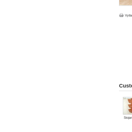
Vytla
Cust
Stojan