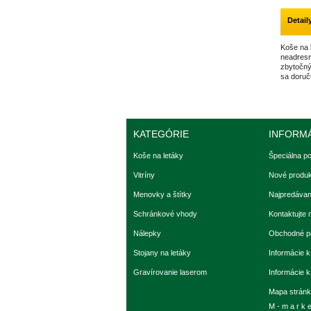
Detail
Koše na 
neadresn
zbytočný
sa doruč
KATEGÓRIE
INFORM
Koše na letáky
Špeciálna p
Vitríny
Nové produk
Menovky a štítky
Najpredávan
Schránkové vhody
Kontaktujte 
Nálepky
Obchodné p
Stojany na letáky
Informácie k
Gravírovanie laserom
Informácie 
Mapa strán
M - m a r k e