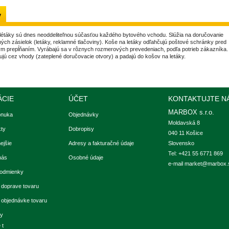
y
létáky sú dnes neoddeliteľnou súčasťou každého bytového vchodu. Slúžia na doručovanie
ých zásielok (letáky, reklamné tlačoviny). Koše na letáky odľahčujú poštové schránky pred
m prepĺňaním. Vyrábajú sa v rôznych rozmerových prevedeniach, podľa potrieb zákazníka.
ujú cez vhody (zateplené doručovacie otvory) a padajú do košov na letáky.
ÁCIE
ÚČET
KONTAKTUJTE N
MARBOX s.r.o.
onuka
Objednávky
Moldavská 8

ty
Dobropisy
040 11 Košice

ejšie
Adresy a fakturačné údaje
Slovensko
Tel: +421 55 6771 869
nás
Osobné údaje
e-mail
market@marbox.
odmienky
 doprave tovaru
k objednávke tovaru
ky
 t