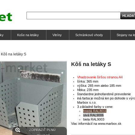
tky
Koše na letáky
Vitríny
Schránkové vhody
Stojany na l
Kôš na letáky S
Kôš na letáky S
Vhadzovanie širšou stranou A4
šírka: 365 mm
výška: 265 mm alebo
185 mm
hĺbka: 235 mm
štandardne jednofarebné prevedenie
iná farba je možná len po dohode s vý
Marbox s.r.o.
3 základné farby v cene:
hnedá RAL8011
sivá RAL9006
biela RAL9003
Viac informácií na www.marbox.sk
ZOBRAZIŤ PLNÚ