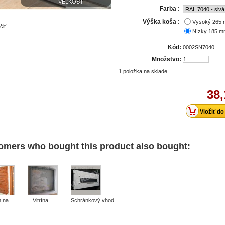
VEĽKOSŤ
Farba :
Výška koša :
Vysoký 265
čiť
Nízky 185 
Kód:
0002SN7040
Množstvo:
1
položka na sklade
38,
omers who bought this product also bought:
 na...
Vitrína...
Schránkový vhod