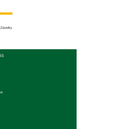
 Zásielky
ÁS
sk