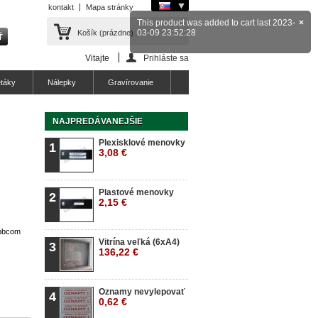
kontakt
Mapa stránky
This product was added to cart last 2023-
×
03-09 23:52:28
Košík
(prázdne)
Vitajte
Prihláste sa
etáky
Nálepky
Gravírovanie
NAJPREDÁVANEJŠIE
Plexisklové menovky
1
3,08 €
Plastové menovky
2
2,15 €
robcom
Vitrína veľká (6xA4)
3
136,22 €
Oznamy nevylepovať
4
0,62 €